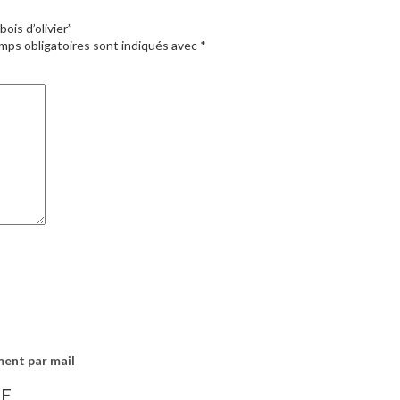
ois d’olivier”
mps obligatoires sont indiqués avec
*
ment par mail
IE