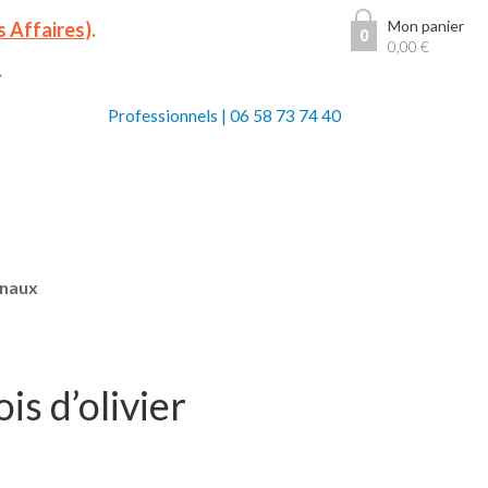
Mon panier
s Affaires
).
0
0,00
€
.
Professionnels
|
06 58 73 74 40
anaux
is d’olivier