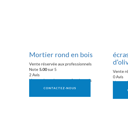
Mortier rond en bois
écras
d’oli
Vente réservée aux professionnels
Note
5.00
sur 5
Vente ré
2 Avis
0 Avis
Vente réservée aux professionnels
Vente ré
CONTACTEZ-NOUS