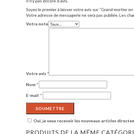
Il n’y pas encore d’avis.
Soyez le premier à laisser votre avis sur “Grand mortier en b
Votre adresse de messagerie ne sera pas publiée.
Les cha
Votre note
Votre avis
*
Nom
*
E-mail
*
Oui, je veux recevoir les nouveaux articles directe
PRODUITS DE LA MÊME CATÉGOR