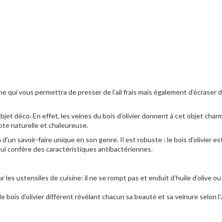
ine qui vous permettra de presser de l’ail frais mais également d’écraser 
 objet déco. En effet, les veines du bois d’olivier donnent à cet objet cha
ote naturelle et chaleureuse.
n d’un savoir-faire unique en son genre. Il est robuste : le bois d’olivier 
é lui confère des caractéristiques antibactériennes.
les ustensiles de cuisine: il ne se rompt pas et enduit d’huile d’olive ou d’
bois d’olivier différent révélant chacun sa beauté et sa veinure selon l’a