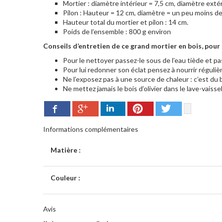
Mortier : diamètre intérieur = 7,5 cm, diamètre exté
Pilon : Hauteur = 12 cm, diamètre = un peu moins de
Hauteur total du mortier et pilon : 14 cm.
Poids de l’ensemble : 800 g environ
Conseils d’entretien de ce grand mortier en bois, pour
Pour le nettoyer passez-le sous de l’eau tiède et 
Pour lui redonner son éclat pensez à nourrir régulière
Ne l’exposez pas à une source de chaleur : c’est du bo
Ne mettez jamais le bois d’olivier dans le lave-vaisse
Google+
Pinterest
Twitter
Facebook
LinkedIn
Informations complémentaires
Matière :
Couleur :
Avis