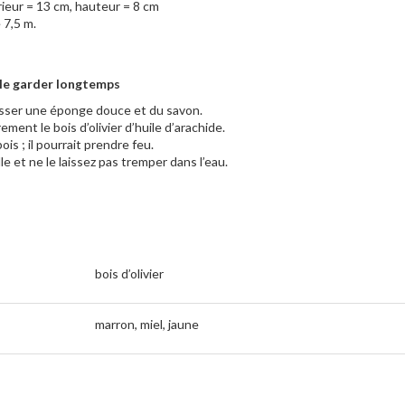
rieur = 13 cm, hauteur = 8 cm
 7,5 m.
 le garder longtemps
passer une éponge douce et du savon.
ment le bois d’olivier d’huile d’arachide.
is ; il pourrait prendre feu.
lle et ne le laissez pas tremper dans l’eau.
bois d’olivier
marron, miel, jaune