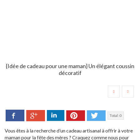
{Idée de cadeau pour une maman} Un élégant coussin
décoratif
Facebook
LinkedIn
Pinterest
Twitter
Google+
Total :
0
Vous êtes à la recherche d’un cadeau artisanal à offrir à votre
maman pour la fête des mères ? Craquez comme nous pour