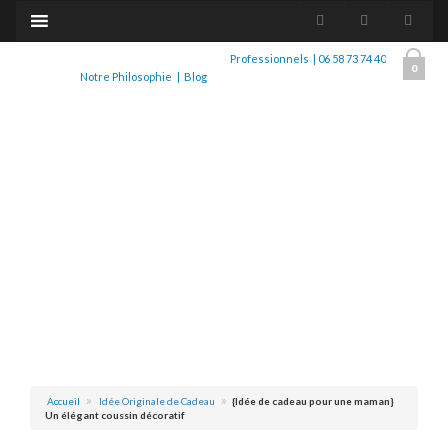
Professionnels
|
06 58 73 74 40
0
Notre Philosophie
|
Blog
Accueil
Idée Originale de Cadeau
{Idée de cadeau pour une maman}
Un élégant coussin décoratif