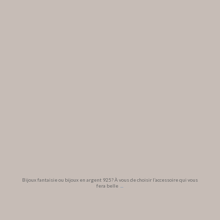
Bijoux fantaisie ou bijoux en argent 925? À vous de choisir l’accessoire qui vous
fera belle
...