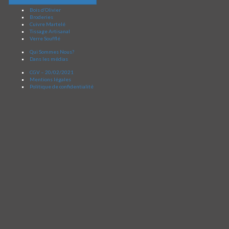
Bois d’Olivier
Broderies
Cuivre Martelé
Tissage Artisanal
Verre Soufflé
Qui Sommes Nous?
Dans les médias
CGV – 20/02/2021
Mentions légales
Politique de confidentialité