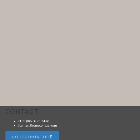
...
CONTACT
+33 (0)6 58 73 74 40
contact@comptoirazur.com
NOUS CONTACTER