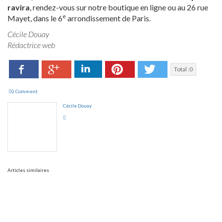
ravira
, rendez-vous sur notre boutique en ligne ou au 26 rue
e
Mayet, dans le 6
arrondissement de Paris.
Cécile Douay
Rédactrice web
Facebook
LinkedIn
Pinterest
Twitter
Google+
Total :
0
0 Comment
Cécile Douay
Articles similaires