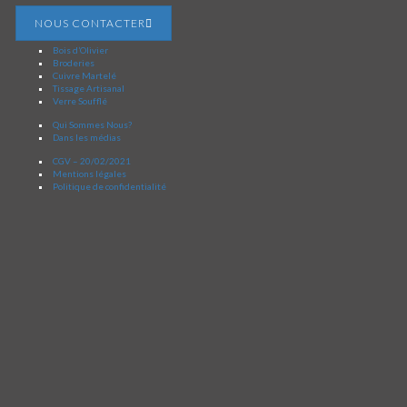
NOUS CONTACTER
Bois d’Olivier
Broderies
Cuivre Martelé
Tissage Artisanal
Verre Soufflé
Qui Sommes Nous?
Dans les médias
CGV – 20/02/2021
Mentions légales
Politique de confidentialité