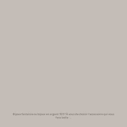
Bijoux fantaisie ou bijoux en argent 925? À vous de choisir l’accessoire qui vous
fera belle
...