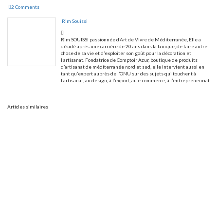
2 Comments
Rim Souissi
Rim SOUISSI passionnée d’Art de Vivre de Méditerranée, Elle a
décidé après une carrière de 20 ans dans la banque, de faire autre
chose de sa vie et d’exploiter son goût pour la décoration et
l’artisanat. Fondatrice de Comptoir Azur, boutique de produits
d’artisanat de méditerranée nord et sud, elle intervient aussi en
tant qu’expert auprès de l’ONU sur des sujets qui touchent à
l’artisanat, au design, à l’export, au e-commerce, à l’entrepreneuriat.
Articles similaires