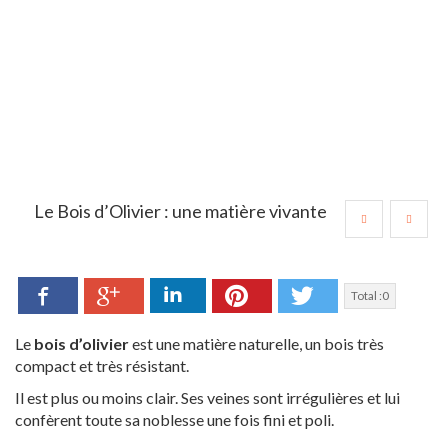
Le Bois d’Olivier : une matière vivante
Facebook
LinkedIn
Pinterest
Twitter
Google+
Total :
0
Le
bois d’olivier
est une matière naturelle, un bois très
compact et très résistant.
Il est plus ou moins clair. Ses veines sont irrégulières et lui
confèrent toute sa noblesse une fois fini et poli.