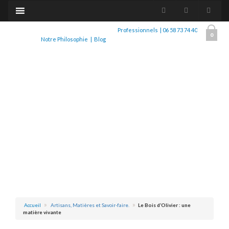
Professionnels
|
06 58 73 74 40
0
Notre Philosophie
|
Blog
Accueil
Artisans, Matières et Savoir-faire.
Le Bois d’Olivier : une
matière vivante