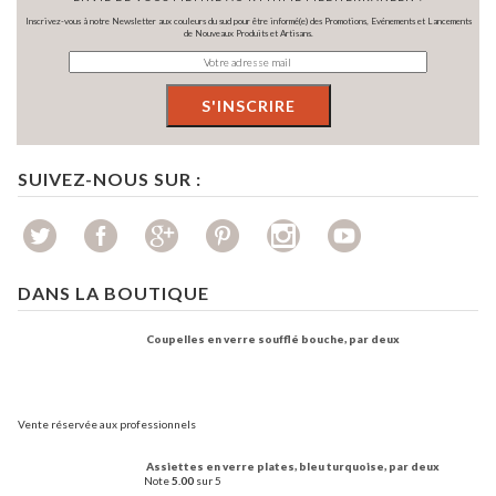
Inscrivez-vous à notre Newsletter aux couleurs du sud pour être informé(e) des Promotions, Evénements et Lancements
de Nouveaux Produits et Artisans.
SUIVEZ-NOUS SUR :
DANS LA BOUTIQUE
Coupelles en verre soufflé bouche, par deux
Vente réservée aux professionnels
Assiettes en verre plates, bleu turquoise, par deux
Note
5.00
sur 5