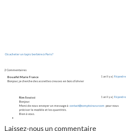
Où acheter un tapis berbère à Paris?
2 Commentaires
Bouaifel Marie France
1 an Il y a |
Répondre
Bonjour, je cherche des assiettes creuses en bois d’olivier
Rim Souissi
1 an Il y a |
Répondre
Bonjour.
Merci de nous envoyer un message à
contact@comptoirazur.com
pour nous
préciser le modèle et les quantités.
Bien à vous.
Laissez-nous un commentaire