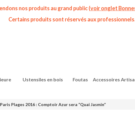
endons nos produits au grand public (
voir onglet Bonne
Certains produits sont réservés aux professionnels
ieure
Ustensiles en bois
Foutas
Accessoires Artis
aris Plages 2016 : Comptoir Azur sera “Quai Jasmin”