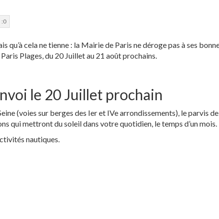
r
 :
0
ais qu’à cela ne tienne : la Mairie de Paris ne déroge pas à ses bonn
Paris Plages, du 20 Juillet au 21 août prochains.
nvoi le 20 Juillet prochain
eine (voies sur berges des Ier et IVe arrondissements), le parvis de
ions qui mettront du soleil dans votre quotidien, le temps d’un mois.
tivités nautiques.