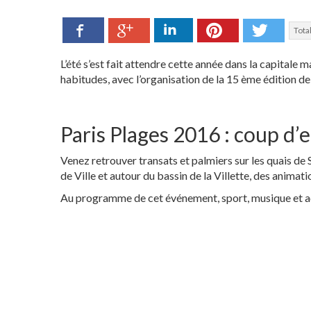
Facebook
LinkedIn
Pinterest
Twitte
Google+
Total
L’été s’est fait attendre cette année dans la capitale m
habitudes, avec l’organisation de la 15 ème édition de 
Paris Plages 2016 : coup d’e
Venez retrouver transats et palmiers sur les quais de S
de Ville et autour du bassin de la Villette, des animat
Au programme de cet événement, sport, musique et ac