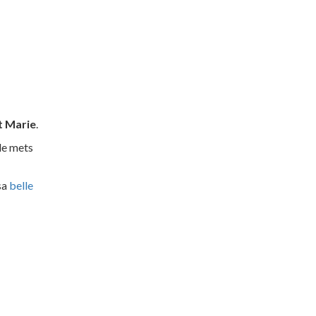
nt Marie
.
de mets
sa
belle