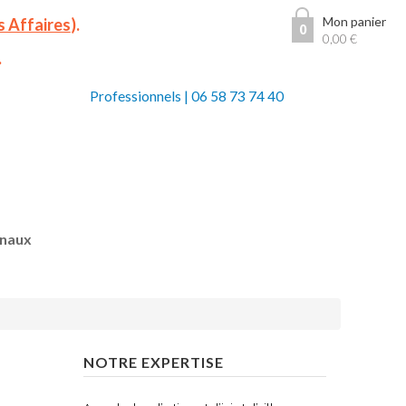
Mon panier
s Affaires
).
0
0,00
€
.
Professionnels
|
06 58 73 74 40
anaux
NOTRE EXPERTISE