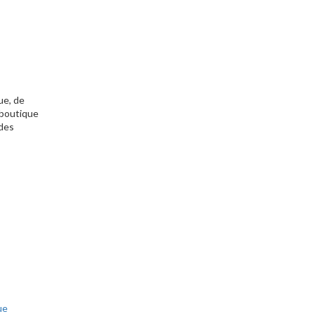
ue, de
, boutique
 des
ue