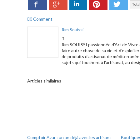
Facebook
LinkedIn
Pinterest
Twitte
Google+
Total
0 Comment
Rim Souissi
Rim SOUISSI passionnée d’Art de Vivre d
faire autre chose de sa vie et d’exploite
de produits d’artisanat de méditerranée 
sujets qui touchent à l’artisanat, au desi
Articles similaires
Comptoir Azur : un an déjà avec les artisans
Boutiques