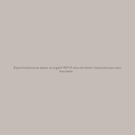
Bijoux fantaisie ou bijoux en argent 925? À vous de choisir l’accessoire qui vous
fera belle
...