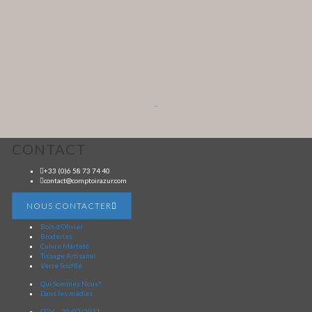
...
CONTACT
+33 (0)6 58 73 74 40
contact@comptoirazur.com
NOUS CONTACTER
Bois d’Olivier
Broderies
Cuivre Martelé
Tissage Artisanal
Verre Soufflé
Qui Sommes Nous?
Dans les médias
CGV – 20/02/2021