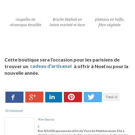
coupelles en
Broche libellule en
plateaux en halfa,
céramique émaillée
laiton martelé et dore
fibre végétale
Cette boutique sera l’occasion pour les parisiens de
trouver un
cadeau d’artisanat
à offrir à Noel ou pour la
nouvelle année.
Facebook
LinkedIn
Pinterest
Twitter
Google+
Total :
0
0 Comment
Rim Souissi
Rim SOUISSI passionnée d’Art de Vivre de Méditerranée, Elle a
décidé après une carrière de 20 ans dans la banque, de faire autre