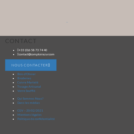
...
CONTACT
+33 (0)6 58 73 74 40
contact@comptoirazur.com
NOUS CONTACTER
Bois d’Olivier
Broderies
Cuivre Martelé
Tissage Artisanal
Verre Soufflé
Qui Sommes Nous?
Dans les médias
CGV – 20/02/2021
Mentions légales
Politique de confidentialité