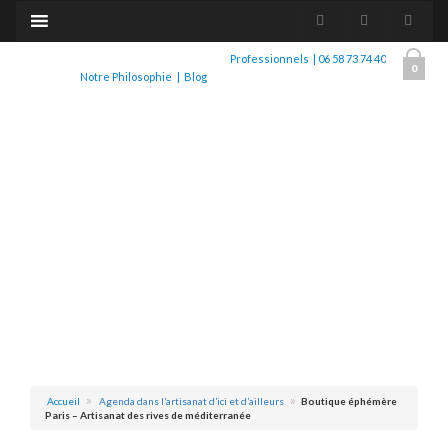
Professionnels
|
06 58 73 74 40
0
Notre Philosophie
|
Blog
Accueil
Agenda dans l’artisanat d’ici et d’ailleurs
Boutique éphémère
Paris – Artisanat des rives de méditerranée