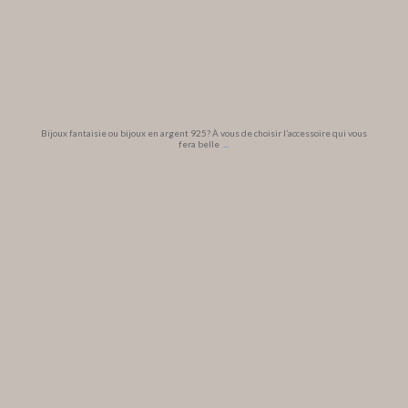
Bijoux fantaisie ou bijoux en argent 925? À vous de choisir l’accessoire qui vous
fera belle
...