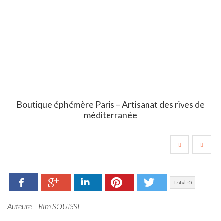
Boutique éphémère Paris – Artisanat des rives de
méditerranée
Facebook
LinkedIn
Pinterest
Twitter
Google+
Total :
0
Auteure – Rim SOUISSI