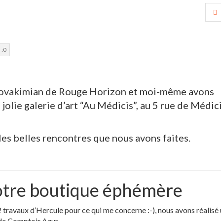
r
 :
0
Hovakimian de Rouge Horizon et moi-même avons
olie galerie d’art “Au Médicis”, au 5 rue de Médic
les belles rencontres que nous avons faites.
otre boutique éphémère
2 travaux d’Hercule pour ce qui me concerne :-), nous avons réalisé
de Comptoir Azur .