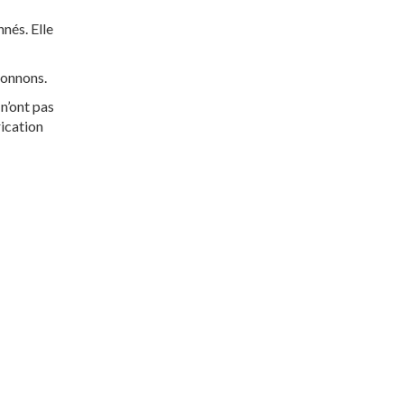
nés. Elle
ionnons.
n’ont pas
rication