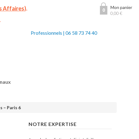
Mon panier
s Affaires
).
0
0,00
€
.
Professionnels
|
06 58 73 74 40
anaux
 – Paris 6
NOTRE EXPERTISE