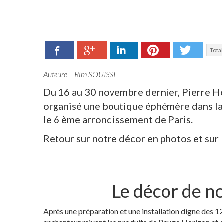
Facebook
LinkedIn
Pinterest
Twitte
Google+
Total
Auteure – Rim SOUISSI
Du 16 au 30 novembre dernier, Pierre 
organisé une boutique éphémère dans la j
le 6 ème arrondissement de Paris.
Retour sur notre décor en photos et sur 
Le décor de n
Après une préparation et une installation digne des 1
enchanteur mixant les produits de Rouge Horizon et 