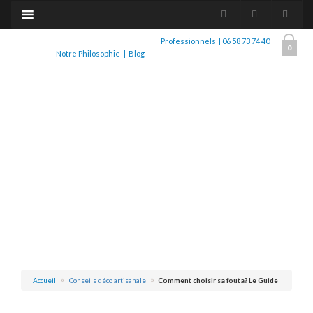
Professionnels
|
06 58 73 74 40
0
Notre Philosophie
|
Blog
Accueil
Conseils déco artisanale
Comment choisir sa fouta? Le Guide