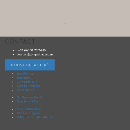
...
CONTACT
+33 (0)6 58 73 74 40
contact@comptoirazur.com
NOUS CONTACTER
Bois d’Olivier
Broderies
Cuivre Martelé
Tissage Artisanal
Verre Soufflé
Qui Sommes Nous?
Dans les médias
CGV – 20/02/2021
Mentions légales
Politique de confidentialité