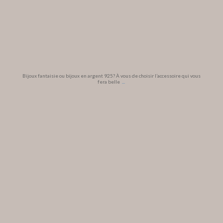
Bijoux fantaisie ou bijoux en argent 925? À vous de choisir l’accessoire qui vous
fera belle
...