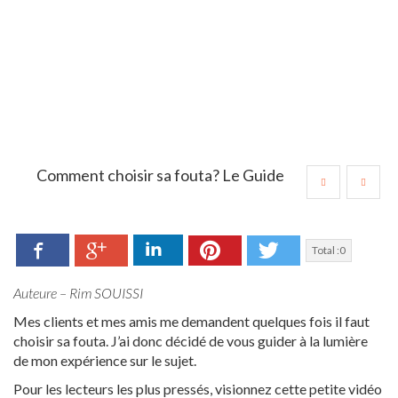
Comment choisir sa fouta? Le Guide
Facebook
LinkedIn
Pinterest
Twitter
Google+
Total :
0
Auteure – Rim SOUISSI
Mes clients et mes amis me demandent quelques fois il faut
choisir sa fouta. J’ai donc décidé de vous guider à la lumière
de mon expérience sur le sujet.
Pour les lecteurs les plus pressés, visionnez cette petite vidéo