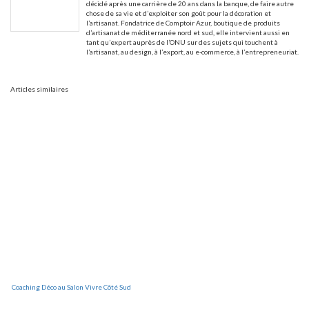
décidé après une carrière de 20 ans dans la banque, de faire autre
chose de sa vie et d’exploiter son goût pour la décoration et
l’artisanat. Fondatrice de Comptoir Azur, boutique de produits
d’artisanat de méditerranée nord et sud, elle intervient aussi en
tant qu’expert auprès de l’ONU sur des sujets qui touchent à
l’artisanat, au design, à l’export, au e-commerce, à l’entrepreneuriat.
Articles similaires
Coaching Déco au Salon Vivre Côté Sud