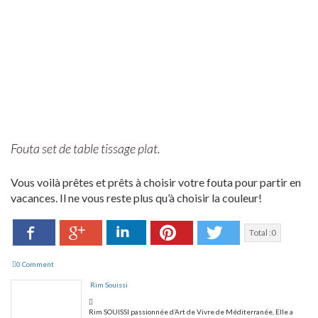
Fouta set de table tissage plat.
Vous voilà prêtes et prêts à choisir votre fouta pour partir en
vacances. Il ne vous reste plus qu’à choisir la couleur!
Facebook
LinkedIn
Pinterest
Twitter
Google+
Total :
0
0 Comment
Rim Souissi
Rim SOUISSI passionnée d’Art de Vivre de Méditerranée, Elle a