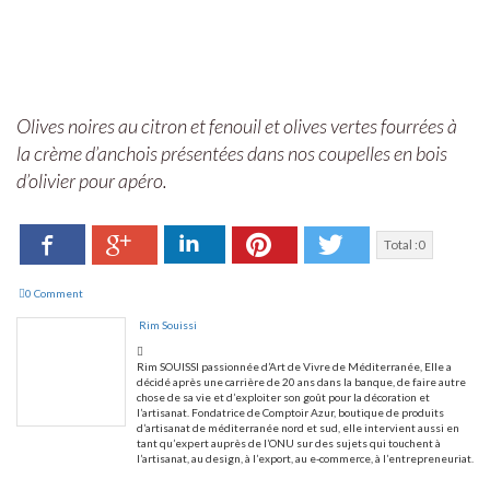
Olives noires au citron et fenouil et olives vertes fourrées à
la crème d’anchois présentées dans nos coupelles en bois
d’olivier pour apéro.
Facebook
LinkedIn
Pinterest
Twitter
Google+
Total :
0
0 Comment
Rim Souissi
Rim SOUISSI passionnée d’Art de Vivre de Méditerranée, Elle a
décidé après une carrière de 20 ans dans la banque, de faire autre
chose de sa vie et d’exploiter son goût pour la décoration et
l’artisanat. Fondatrice de Comptoir Azur, boutique de produits
d’artisanat de méditerranée nord et sud, elle intervient aussi en
tant qu’expert auprès de l’ONU sur des sujets qui touchent à
l’artisanat, au design, à l’export, au e-commerce, à l’entrepreneuriat.