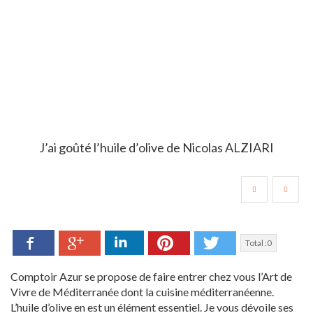
J’ai goûté l’huile d’olive de Nicolas ALZIARI
Facebook
LinkedIn
Pinterest
Twitter
Google+
Total :
0
Comptoir Azur se propose de faire entrer chez vous l’Art de
Vivre de Méditerranée dont la cuisine méditerranéenne.
L’huile d’olive en est un élément essentiel. Je vous dévoile ses