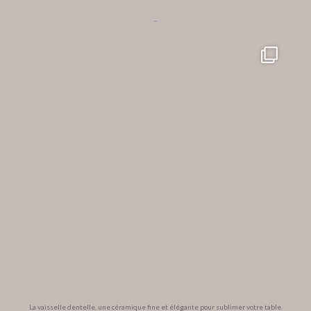
...
La vaisselle dentelle, une céramique fine et élégante pour sublimer votre table.