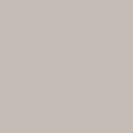
...
...