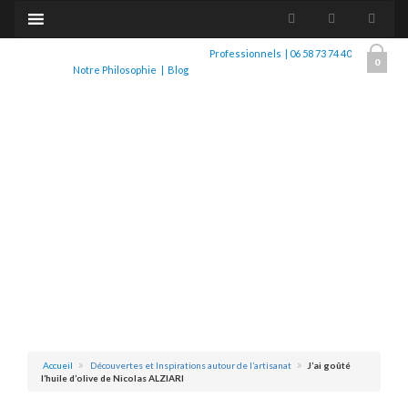
Professionnels
|
06 58 73 74 40
0
Notre Philosophie
|
Blog
Accueil
Découvertes et Inspirations autour de l’artisanat
J’ai goûté
l’huile d’olive de Nicolas ALZIARI