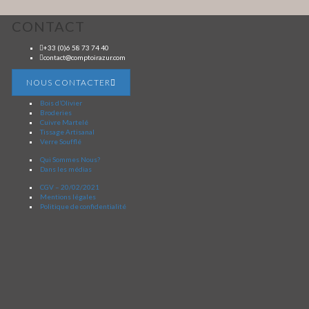
CONTACT
+33 (0)6 58 73 74 40
contact@comptoirazur.com
NOUS CONTACTER
Bois d’Olivier
Broderies
Cuivre Martelé
Tissage Artisanal
Verre Soufflé
Qui Sommes Nous?
Dans les médias
CGV – 20/02/2021
Mentions légales
Politique de confidentialité