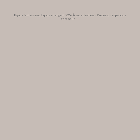
Bijoux fantaisie ou bijoux en argent 925? À vous de choisir l’accessoire qui vous
fera belle
...