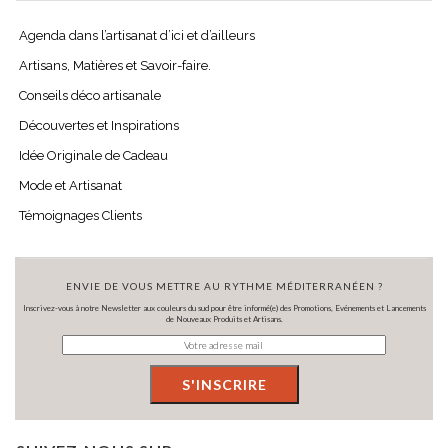
Agenda dans l’artisanat d’ici et d’ailleurs
Artisans, Matières et Savoir-faire.
Conseils déco artisanale
Découvertes et Inspirations
Idée Originale de Cadeau
Mode et Artisanat
Témoignages Clients
ENVIE DE VOUS METTRE AU RYTHME MÉDITERRANÉEN ?
Inscrivez-vous à notre Newsletter aux couleurs du sud pour être informé(e) des Promotions, Evénements et Lancements
de Nouveaux Produits et Artisans.