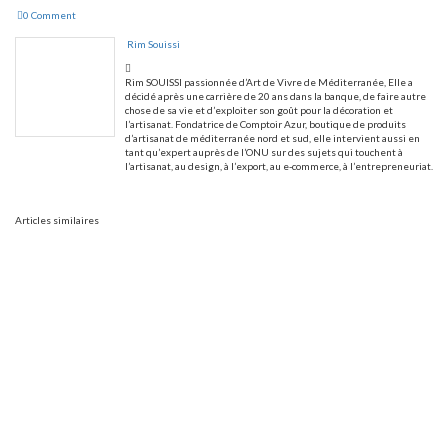
0 Comment
Rim Souissi
Rim SOUISSI passionnée d’Art de Vivre de Méditerranée, Elle a
décidé après une carrière de 20 ans dans la banque, de faire autre
chose de sa vie et d’exploiter son goût pour la décoration et
l’artisanat. Fondatrice de Comptoir Azur, boutique de produits
d’artisanat de méditerranée nord et sud, elle intervient aussi en
tant qu’expert auprès de l’ONU sur des sujets qui touchent à
l’artisanat, au design, à l’export, au e-commerce, à l’entrepreneuriat.
Articles similaires