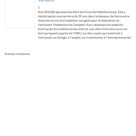
Rim Souissi
Rim SOUISSI passionnée d’Art de Vivre de Méditerranée, Elle a
décidé après une carrière de 20 ans dans la banque, de faire autre
chose de sa vie et d’exploiter son goût pour la décoration et
l’artisanat. Fondatrice de Comptoir Azur, boutique de produits
d’artisanat de méditerranée nord et sud, elle intervient aussi en
tant qu’expert auprès de l’ONU sur des sujets qui touchent à
l’artisanat, au design, à l’export, au e-commerce, à l’entrepreneuriat.
Articles similaires