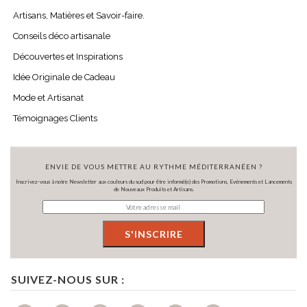
Artisans, Matières et Savoir-faire.
Conseils déco artisanale
Découvertes et Inspirations
Idée Originale de Cadeau
Mode et Artisanat
Témoignages Clients
ENVIE DE VOUS METTRE AU RYTHME MÉDITERRANÉEN ?
Inscrivez-vous à notre Newsletter aux couleurs du sud pour être informé(e) des Promotions, Evénements et Lancements
de Nouveaux Produits et Artisans.
SUIVEZ-NOUS SUR :