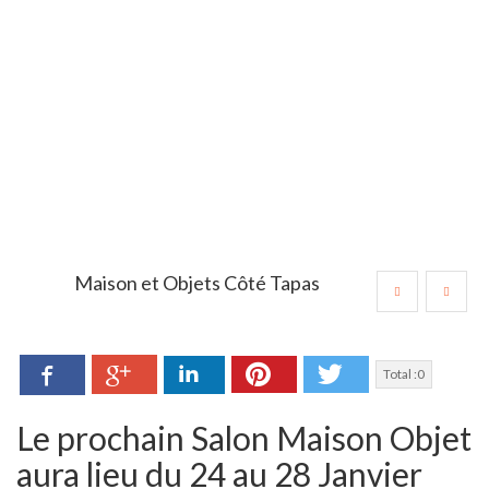
Maison et Objets Côté Tapas
Facebook
LinkedIn
Pinterest
Twitter
Google+
Total :
0
Le prochain Salon Maison Objet
aura lieu du 24 au 28 Janvier