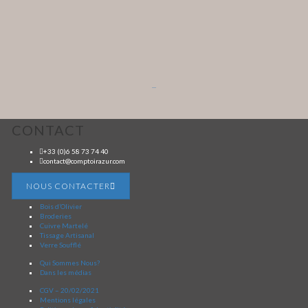
...
CONTACT
+33 (0)6 58 73 74 40
contact@comptoirazur.com
NOUS CONTACTER
Bois d’Olivier
Broderies
Cuivre Martelé
Tissage Artisanal
Verre Soufflé
Qui Sommes Nous?
Dans les médias
CGV – 20/02/2021
Mentions légales