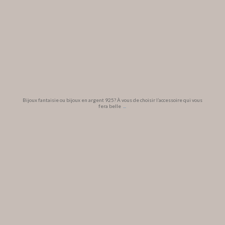
Bijoux fantaisie ou bijoux en argent 925? À vous de choisir l’accessoire qui vous
fera belle
...