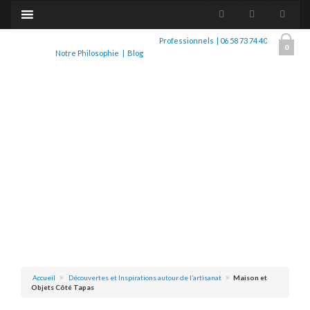
Professionnels
|
06 58 73 74 40
0
Notre Philosophie
|
Blog
Accueil
Découvertes et Inspirations autour de l’artisanat
Maison et
Objets Côté Tapas