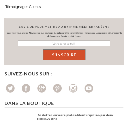
Témoignages Clients
ENVIE DE VOUS METTRE AU RYTHME MÉDITERRANÉEN ?
Inscrivez-vous à notre Newsletter aux couleurs du sud pour être informé(e) des Promotions, Evénements et Lancements
de Nouveaux Produits et Artisans.
SUIVEZ-NOUS SUR :
DANS LA BOUTIQUE
Assiettes en verre plates, bleu turquoise, par deux
Note
5.00
sur 5