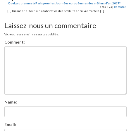
Quel programme à Paris pour les Journées européennes des métiers d’art 2017?
5 ans Il y a |
Répondre
[…] Dinanderie : tout sur la fabrication des produits en cuivre martelé […]
Laissez-nous un commentaire
Votre adresse email ne sera pas publiée.
Comment:
Name:
Email: