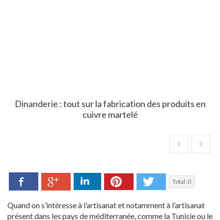
Dinanderie : tout sur la fabrication des produits en
cuivre martelé
Facebook
LinkedIn
Pinterest
Twitter
Google+
Total :
0
Quand on s’intéresse à l’artisanat et notamment à l’artisanat
présent dans les pays de méditerranée, comme la Tunisie ou le