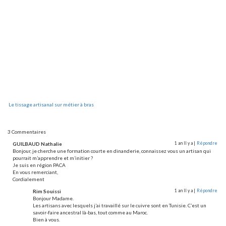
Le tissage artisanal sur métier à bras
3 Commentaires
GUILBAUD Nathalie
1 an Il y a |
Répondre
Bonjour, je cherche une formation courte en dinanderie, connaissez vous un artisan qui
pourrait m’apprendre et m’initier ?
Je suis en région PACA
En vous remerciant,
Cordialement
Rim Souissi
1 an Il y a |
Répondre
Bonjour Madame.
Les artisans avec lesquels j’ai travaillé sur le cuivre sont en Tunisie. C’est un
savoir-faire ancestral là-bas, tout comme au Maroc.
Bien à vous.