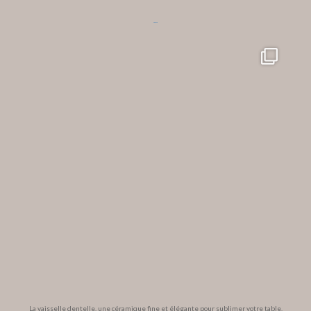
...
La vaisselle dentelle, une céramique fine et élégante pour sublimer votre table.