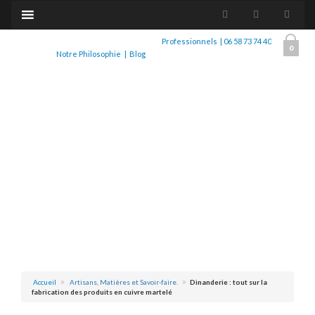
Professionnels
|
06 58 73 74 40
0
Notre Philosophie
|
Blog
Accueil
Artisans, Matières et Savoir-faire.
Dinanderie : tout sur la
fabrication des produits en cuivre martelé