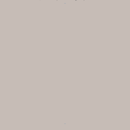
...
...