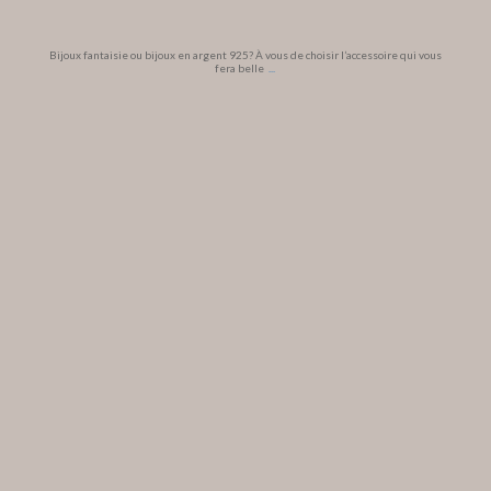
Bijoux fantaisie ou bijoux en argent 925? À vous de choisir l’accessoire qui vous
fera belle
...