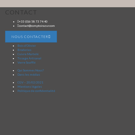
CONTACT
+33 (0)6 58 73 74 40
contact@comptoirazur.com
NOUS CONTACTER
Bois d’Olivier
Broderies
Cuivre Martelé
Tissage Artisanal
Verre Soufflé
Qui Sommes Nous?
Dans les médias
CGV – 20/02/2021
Mentions légales
Politique de confidentialité