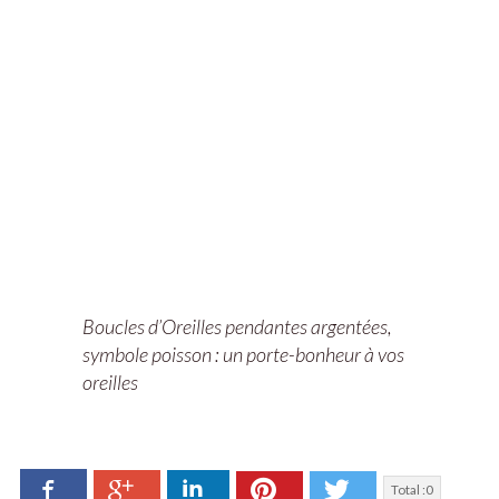
Boucles d’Oreilles pendantes argentées,
symbole poisson : un porte-bonheur à vos
oreilles
Facebook
LinkedIn
Pinterest
Twitter
Google+
Total :
0